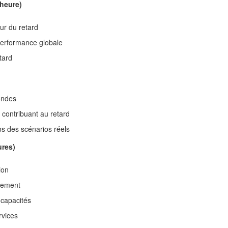
 heure)
eur du retard
 performance globale
tard
ondes
 contribuant au retard
ns des scénarios réels
ures)
ion
ncement
 capacités
rvices